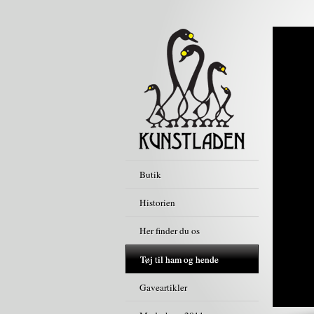
Butik
Historien
Her finder du os
Tøj til ham og hende
Gaveartikler