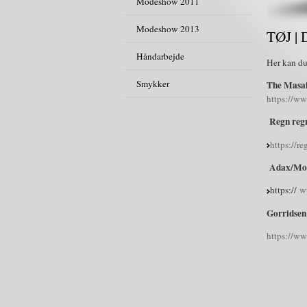
Modeshow 2011
Modeshow 2013
TØJ |
Håndarbejde
Her kan du
Smykker
The Masa
https://ww
Regn reg
https://re
Adax/Mon
https://
w
Gorridsen
https://ww