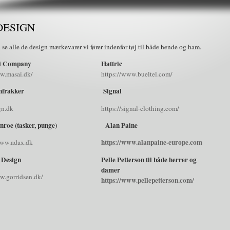
 DESIGN
 se alle de design mærkevarer vi fører indenfor tøj til både hende og ham.
i Company
Hattric
w.masai.dk/
https://www.bueltel.com/
nfrakker
Signal
gn.dk
https://signal-clothing.com/
roe (tasker, punge)
Alan Paine
https://www.alanpaine-europe.com
ww.adax.dk
 Design
Pelle Petterson til både herrer og
damer
w.gorridsen.dk/
https://www.pellepetterson.com/