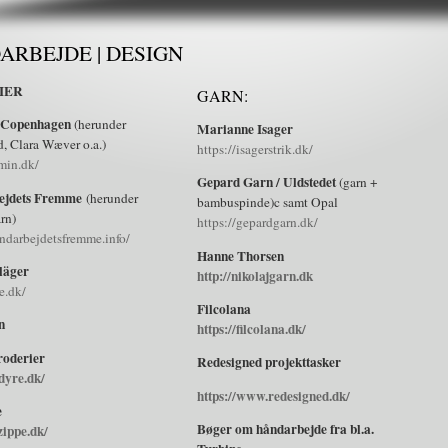
ARBEJDE | DESIGN
IER
GARN:
f Copenhagen
(herunder
Marianne Isager
, Clara Wæver o.a.)
https://isagerstrik.dk/
rmin.dk/
Gepard Garn / Uldstedet
(garn +
ejdets Fremme
(herunder
bambuspinde)c samt Opal
rn)
https://gepardgarn.dk/
andarbejdetsfremme.info/
Hanne Thorsen
läger
http://nikolajgarn.dk
e.dk/
Filcolana
n
https://filcolana.dk/
roderier
Redesigned projekttasker
ldyre.dk/
https://www.redesigned.dk/
e
Bøger om håndarbejde fra bl.a.
zippe.dk/