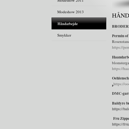
Modeshow 2011
Modeshow 2013
HÅND
Håndarbejde
BRODER
Smykker
Permin o
Rosenstand
https://pe
Haandarb
blomsterga
https://ha
Oehlensch
https://oo
DMC-gar
Baldyre b
https://ba
Fru Zipp
https://fru