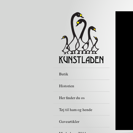
Butik
Historien
Her finder du os
Tøj til ham og hende
Gaveartikler