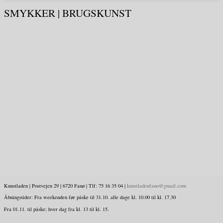
SMYKKER | BRUGSKUNST
Kunstladen | Postvejen 29 | 6720 Fanø | Tlf: 75 16 35 04 |
kunstladenfano@gmail.com
Åbningstider: Fra weekenden før påske til 31.10. alle dage kl. 10.00 til kl. 17.30
Fra 01.11. til påske; hver dag fra kl. 13 til kl. 15.