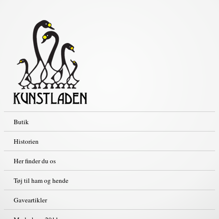
Butik
Historien
Her finder du os
Tøj til ham og hende
Gaveartikler